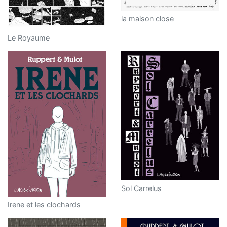
la maison close
Le Royaume
Sol Carrelus
Irene et les clochards